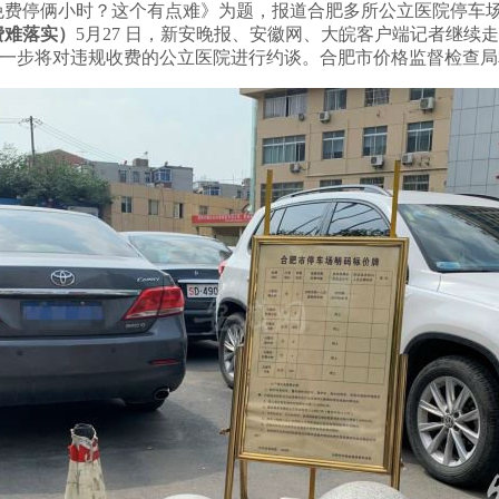
辆免费停俩小时？这个有点难》为题，报道合肥多所公立医院停车
费难落实
）
5月27 日，新安晚报、安徽网、大皖客户端记者继续
下一步将对违规收费的公立医院进行约谈。合肥市价格监督检查