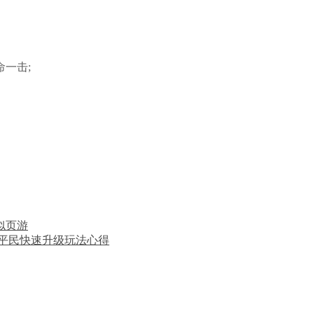
一击;
似页游
私服平民快速升级玩法心得