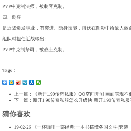
PVP中克制法师，被刺客克制。
四、刺客
是近战爆发职业，有突进、隐身技能，潜伏在阴影中给敌人致命
组队时担任近战输出;
PVP中克制祭司，被战士克制。
Tags：
上一篇：
《新开1.90传奇私服》QQ空间开测 画面表现不
下一篇：
新开1.90传奇私服怎么升级快 新开1.90传奇
猜你喜欢
19-02-26
《一杯咖啡一部经典:一本书搞懂各国文学(套装