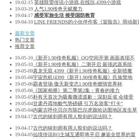
19-02-15
英雄联盟传说小游戏,在线玩,4399小游戏
19-03-19
人气1.90传奇天赋魔力
19-04-17
感受军旅生活 接受国防教育
19-04-10
LINE FRIENDS的小伙伴作客《冒险岛》萌动新
最新文章
热门文章
推荐文章
19-05-10
《新开1.90传奇私服》QQ空间开测 画面表现不
19-05-10
《新开1.90传奇私服》二测开启 最强武器系统
19-05-09
真龙无双 4399《新开1.90传奇私服》全新猎魔
19-05-08
宇宙危机!4399《新开1.90传奇私服》氏族禁地
19-05-06
霸者登场 傲天新变态1.90传奇燃情世界杯
19-05-06
《国家相册》第二季第2集：青春的接力
19-05-05
朴有天首次为吸毒撒谎道歉：深刻反省 会接受
19-05-04
甘肃丹霞地貌气势磅礴 引万名游客“打卡”
19-05-04
内蒙古呼伦贝尔市陈巴尔虎旗哈达图地区发生草
19-04-17
古代的铸剑师有用人祭剑的说法吗？
19-04-17
古代的铸剑师有用人祭剑的说法吗？
19-04-05
仙境传说RO主城互通即将开启 邂逅全世界的冒