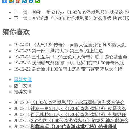
上一篇：
神秘一角5217yx《1.90传奇游戏私服》就是这么
下一篇：
XY游戏《1.90传奇游戏私服》怎么升级 快速升
猜你喜欢
19-04-01
《人气1.90传奇》npc熊太位置介绍 NPC熊太怎
19-02-25
第一部：洪武大帝 第三章 踏上征途
19-07-08
三七互娱《1.90玉兔元素传奇》联手游心基金会
19-05-18
技能霸气外露 萝卜玩《热门变态1.90传奇私服
19-12-22
最新新开1.90传奇山鸡哥带雷霆套装从天而降
最新文章
热门文章
推荐文章
20-03-20
《1.90传奇游戏私服》非R玩家快速升级方法介
20-03-19
神秘一角5217yx《1.90传奇游戏私服》就是这么
20-03-19
百无聊赖5217yx《1.90传奇游戏私服》有颜更任
20-03-17
XY游戏《1.90传奇游戏私服》触龙邪神在哪怎么
20-03-16
别样幸运《1.90传奇游戏排行榜》特殊项链