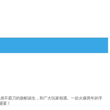
无兄弟不霸刀的旗帜诞生，和广大玩家相遇。一款火爆两年的手
盛宴！