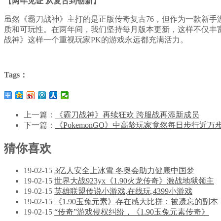
【两年见证 从复古到创新】
虽然《霸刀战神》主打的是正版传奇复古76，但作为一款新
质和可玩性。在两年间，我们坚持每月版本更新，这样不仅丰
战神》这样一个重视玩家PK的游戏永远都充满活力。
Tags：
上一篇：
《霸刀战神》再续狂欢 跨服战再添新成员
下一篇：
《PokemonGO》中高龄玩家竟然每日步行近万
猜你喜欢
19-02-15
3亿人安全上冰雪 冬奥会助力健康中国梦
19-02-15
世界大战923yx《1.90火龙传奇》激战地狱领主
19-02-15
英雄联盟传说小游戏,在线玩,4399小游戏
19-02-15
《1.90玉兔元素》存在感大比拼：被遗忘的副本
19-02-15
“传奇”游戏侵权纠纷，《1.90玉兔元素传奇》