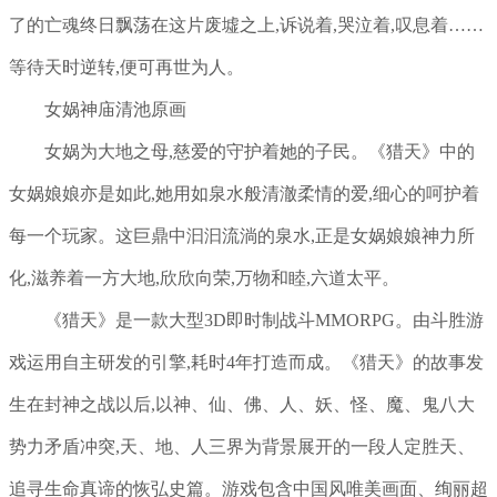
了的亡魂终日飘荡在这片废墟之上,诉说着,哭泣着,叹息着……
等待天时逆转,便可再世为人。
女娲神庙清池原画
女娲为大地之母,慈爱的守护着她的子民。《猎天》中的
女娲娘娘亦是如此,她用如泉水般清澈柔情的爱,细心的呵护着
每一个玩家。这巨鼎中汩汩流淌的泉水,正是女娲娘娘神力所
化,滋养着一方大地,欣欣向荣,万物和睦,六道太平。
《猎天》是一款大型3D即时制战斗MMORPG。由斗胜游
戏运用自主研发的引擎,耗时4年打造而成。《猎天》的故事发
生在封神之战以后,以神、仙、佛、人、妖、怪、魔、鬼八大
势力矛盾冲突,天、地、人三界为背景展开的一段人定胜天、
追寻生命真谛的恢弘史篇。游戏包含中国风唯美画面、绚丽超