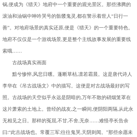
锅,便成为《猎天》地府中一个重要的观光景区。那些沸腾的
滚油和油锅中呻吟哭号的骷髅鬼灵,都在警示着世人“日行一
善”。对地府场景的真实还原,便是《猎天》的一个重要特色。
地府不仅仅是一个游戏场景,更是整个主线故事发展的重要线
索哦……
古战场真实画面
黯兮惨悴,风悲日曛。蓬断草枯,凛若霜晨。这是唐代诗人
李华在《吊古战场文》中的描写。这便是对古战场最好的写
照。古战场的天空似乎永远是阴暗的,万年不散的硝烟笼罩在
这片萧索的土地上。曾经的战友,之一瞬间,便阴阳两隔,从此永
无相见之日。那样的冤屈,不甘,不舍,无奈……难怪亭长告余
曰:“此古战场也。常覆三军;往往鬼哭,天阴则闻。”那些余愿未