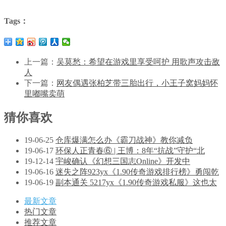
Tags：
上一篇：
吴莫愁：希望在游戏里享受呵护 用歌声攻击敌
人
下一篇：
网友偶遇张柏芝带三胎出行，小王子窝妈妈怀
里嘟嘴卖萌
猜你喜欢
19-06-25
仓库爆满怎么办《霸刀战神》教你减负
19-06-17
环保人正青春⑥ | 王博：8年“抗战”守护“北
19-12-14
宇峻确认《幻想三国志Online》开发中
19-06-16
迷失之阵923yx《1.90传奇游戏排行榜》勇闯乾
19-06-19
副本通关 5217yx《1.90传奇游戏私服》这也太
最新文章
热门文章
推荐文章