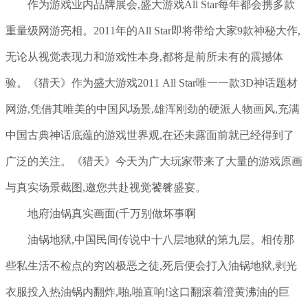
作为游戏业内品牌展会,盛大游戏All Star每年都会携多款
重量级网游亮相。2011年的All Star即将带给大家9款神秘大作,
无论从视觉表现力和游戏性本身,都将是前所未有的震撼体
验。《猎天》作为盛大游戏2011 All Star唯一一款3D神话题材
网游,凭借其唯美的中国风场景,雄浑刚劲的硬派人物画风,充满
中国古典神话底蕴的游戏世界观,在还未露面前就已经得到了
广泛的关注。《猎天》今天为广大玩家带来了大量的游戏原画
与真实场景截图,邀您共赴视觉饕餮盛宴。
地府油锅真实画面(千万别做坏事啊
油锅地狱,中国民间传说中十八层地狱的第九层。相传那
些私生活不检点的穷凶极恶之徒,死后便会打入油锅地狱,剥光
衣服投入热油锅内翻炸,啪,啪直响!这口翻滚着澄黄沸油的巨