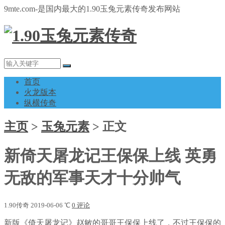
9mte.com-是国内最大的1.90玉兔元素传奇发布网站
首页
火龙版本
纵横传奇
主页
>
玉兔元素
>
正文
新倚天屠龙记王保保上线 英勇
无敌的军事天才十分帅气
1.90传奇
2019-06-06
℃
0 评论
新版《倚天屠龙记》赵敏的哥哥王保保上线了，不过王保保的