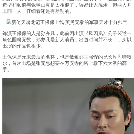
造型和颜值与张翠山真是太相似了，容易让人混淆，但两人并
非同一人，仔细看还是有差别的。
饰演王保保的人是孙亦凡，此前因出演《凤囚凰》公子裴述一
角色圈粉无数，孙亦凡是新人演员，出道时间并不长，，所以
出演的作品也很少。
王保保是元末最后的名将，也是敏敏郡主强悍的兄长库库特穆
尔，首次出场是张无忌想要在万安寺的塔上救下六大派的高
手。