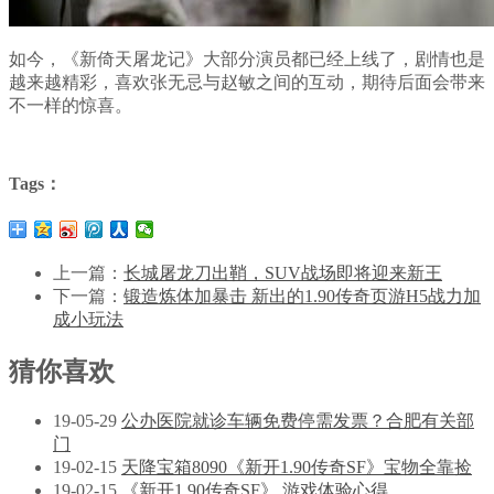
如今，《新倚天屠龙记》大部分演员都已经上线了，剧情也是
越来越精彩，喜欢张无忌与赵敏之间的互动，期待后面会带来
不一样的惊喜。
Tags：
上一篇：
长城屠龙刀出鞘，SUV战场即将迎来新王
下一篇：
锻造炼体加暴击 新出的1.90传奇页游H5战力加
成小玩法
猜你喜欢
19-05-29
公办医院就诊车辆免费停需发票？合肥有关部
门
19-02-15
天降宝箱8090《新开1.90传奇SF》宝物全靠捡
19-02-15
《新开1.90传奇SF》 游戏体验心得